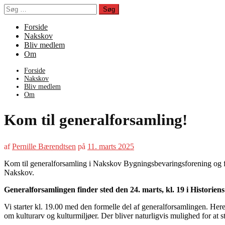
Spring
Søg
til
efter:
indhold
Forside
Nakskov
Bliv medlem
Om
Forside
Nakskov
Bliv medlem
Om
Kom til generalforsamling!
af
Pernille Bærendtsen
på
11. marts 2025
Kom til generalforsamling i Nakskov Bygningsbevaringsforening og f
Nakskov.
Generalforsamlingen finder sted den 24. marts, kl. 19 i Historie
Vi starter kl. 19.00 med den formelle del af generalforsamlingen. He
om kulturarv og kulturmiljøer. Der bliver naturligvis mulighed for at s