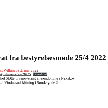
at fra bestyrelsesmøde 25/4 2022
ng Willum
på
2. maj 2022
bestyrelsesmoede-220425
Download
ikel
Støtte til renovering af ejendomme i Nakskov
kel
Vinduesudskiftning i Søndergade 2