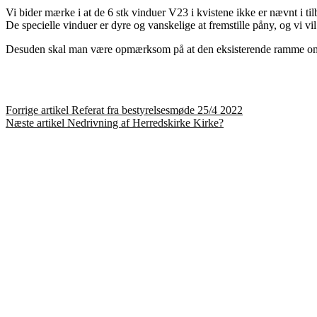
Vi bider mærke i at de 6 stk vinduer V23 i kvistene ikke er nævnt i t
De specielle vinduer er dyre og vanskelige at fremstille påny, og vi v
Desuden skal man være opmærksom på at den eksisterende ramme omkr
Læs
Forrige artikel
Referat fra bestyrelsesmøde 25/4 2022
Næste artikel
Nedrivning af Herredskirke Kirke?
videre