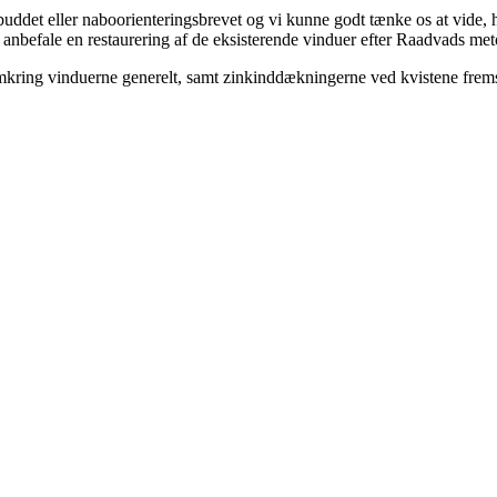
ilbuddet eller naboorienteringsbrevet og vi kunne godt tænke os at vide
il anbefale en restaurering af de eksisterende vinduer efter Raadvads me
ing vinduerne generelt, samt zinkinddækningerne ved kvistene fremst