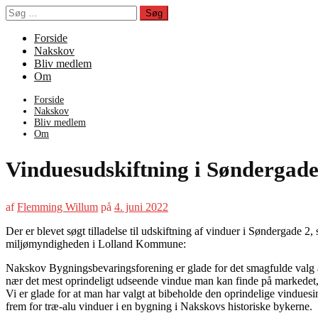
Spring
Søg
til
efter:
indhold
Forside
Nakskov
Bliv medlem
Om
Forside
Nakskov
Bliv medlem
Om
Vinduesudskiftning i Søndergade
af
Flemming Willum
på
4. juni 2022
Der er blevet søgt tilladelse til udskiftning af vinduer i Søndergade
miljømyndigheden i Lolland Kommune:
Nakskov Bygningsbevaringsforening er glade for det smagfulde valg a
nær det mest oprindeligt udseende vindue man kan finde på markedet, hv
Vi er glade for at man har valgt at bibeholde den oprindelige vinduesi
frem for træ-alu vinduer i en bygning i Nakskovs historiske bykerne.