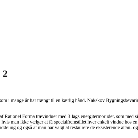
 2
 2, som i mange år har trængt til en kærlig hånd. Nakskov Bygningsbevar
f Rationel Forma trævinduer med 3-lags energitermoruder, som med sine
is man ikke vælger at få specialfremstillet hver enkelt vindue hos en s
nddeling og også at man har valgt at restaurere de eksisterende altan- o